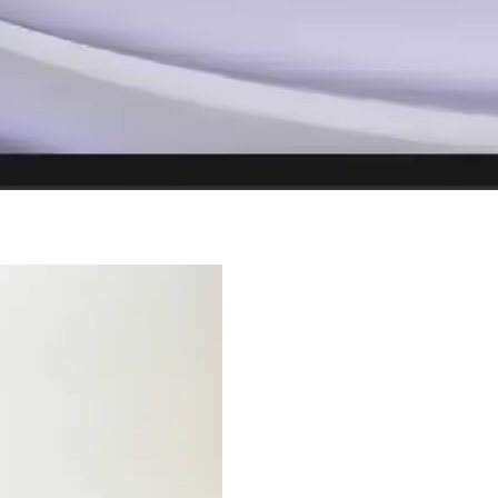
 Fütüristik Oyun ve İş Dizüstü Bilgisayarı
tasarımıyla öne çıkan taşınabilir bir oyun ve iş bilgisayarıdır.
aştırması: Özellikler ve Performans Analizi
nsları ve kullanıcı yorumlarıyla detaylı karşılaştırması, ihtiyaçlara e