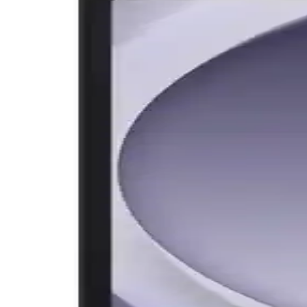
Günümüzde şık tasarımlı termal çantalar, estetik ve fonksiyonelliği bir
Oyun Dizüstü Bilgisayarı Seçimi: Bütçe ve Performan
Oyun dizüstü bilgisayarı seçimi, bütçe ve performans beklentilerine gö
Elektronik ve Giyilebilir Teknolojilerde Sıklık ile Fon
Elektronik ve giyilebilir cihazlar, kullanım kolaylığı ve fonksiyonellikle
Elektronik ve Gadget Aksesuarları İçin El ve Omuz Ça
Elektronik ve gadget ürünleriyle uyumlu, hafif, ergonomik ve dayanıklı e
Galaxy Tablet A9: Güçlü Performans ve Şık Tasarım 
Galaxy Tablet A9, geniş ekran, güçlü işlemci ve uzun pil ömrüyle öne 
Basit ve Modüler Ayarlanabilir Seyahat Güç Kaynağı
Modüler bileşenlerle oluşturulan ayarlanabilir seyahat güç kaynağı, far
uygundur.