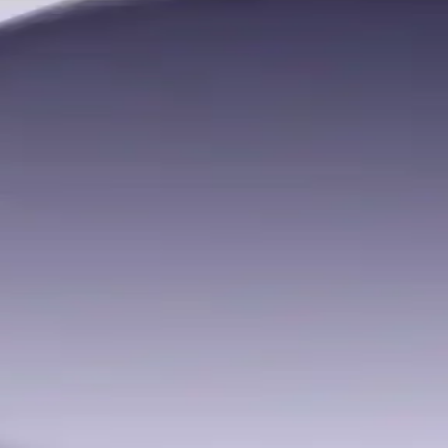
 araya getirerek gıda güvenliği ve taşınabilirlik sunuyor, günlük yaşamda
sa Göre Modeller ve Öneriler
re değişir. Acer, ASUS, Lenovo gibi markaların farklı segmentlerdeki mod
ksiyonellik Trendleri ve Gelişmeleri
riyle öne çıkıyor. Teknolojik gelişmeler, bu cihazların verimliliğini ve eri
ntalarının Temel Özellikleri ve Kullanım Alanları
l ile omuz çantalarının özellikleri ve kullanım alanları detaylı şekilde 
ile Elektronik Dünyasında Yeni Bir Adım
çıkan, modern tasarıma sahip, 5G ve yapay zeka destekli gelişmiş özelli
 Tasarımı ve Uygulamaları
klı voltaj ve akım değerlerinde cihaz beslemesi sağlar. Tasarım, taşınabi