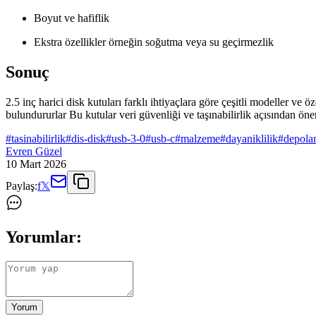
Boyut ve hafiflik
Ekstra özellikler örneğin soğutma veya su geçirmezlik
Sonuç
2.5 inç harici disk kutuları farklı ihtiyaçlara göre çeşitli modeller v
bulundururlar Bu kutular veri güvenliği ve taşınabilirlik açısından öne
#
tasinabilirlik
#
dis-disk
#
usb-3-0
#
usb-c
#
malzeme
#
dayaniklilik
#
depola
Evren Güzel
10 Mart 2026
Paylaş:
f
𝕏
Yorumlar:
Yorum