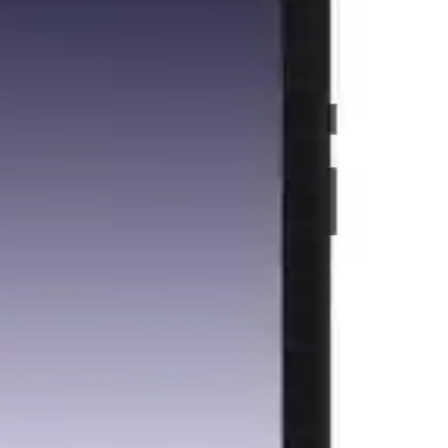
 pratik kullanım avantajı sağlıyor.
elleri ve teknik özellikleri detaylıca inceleniyor.
şilebilirliğini artırıyor, yaşam kalitesini yükseltiyor.
anlatılıyor.
kler sunan yeni nesil tablet.
lirlik ve güvenlik özellikleriyle elektronik projelerde kullanıma