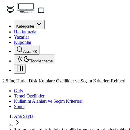
Kategoriler
Hakkımızda
Yazarlar
Kuponlar
Ara...
⌘
K
Toggle theme
2.5 İnç Harici Disk Kutuları: Özellikler ve Seçim Kriterleri Rehberi
Giriş
Temel Özellikler
Kullanım Alanları ve Seçim Kriterleri
Sonuç
Ana Sayfa
2-5-inc-harici-disk-kutulari-ozellikler-ve-secim-kriterleri-rehberi