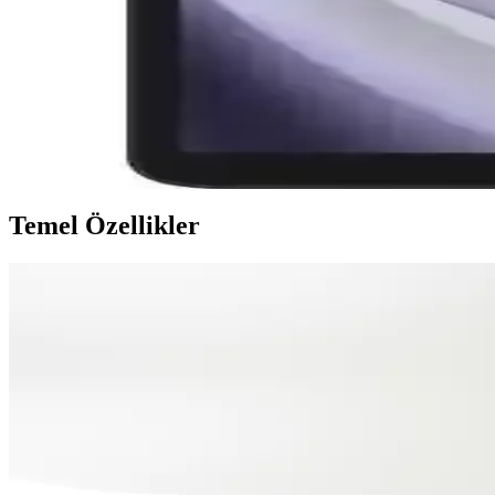
MSI CYBORG 15 A13VE-897XTR: Yüksek Performanslı
MSI CYBORG 15 A13VE-897XTR, güçlü işlemci, üstün grafik ve modern 
Samsung Galaxy Tab A9 ve Xiaomi Redmi Pad 2 Karşıl
Samsung Galaxy Tab A9 ve Xiaomi Redmi Pad 2'nin özellikleri, performa
Temel Özellikler